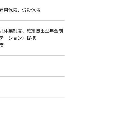
用保険、​労災保険​
育児休業制度、確定拠出型年金制
テーション）提携
度