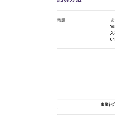
電話
ま
電
入
0
事業紹