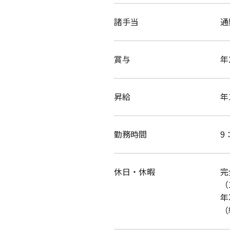
諸手当
通
賞与
年
昇給
年
勤務時間
9
休日・休暇
完
（
年
（