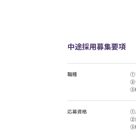
中途採用募集要項
職種
①
②
③
応募資格
①
②
③