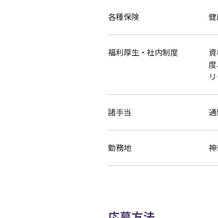
各種保険
健
福利厚生・社内制度
資
度
​
諸手当
通
勤務地
神
応募方法